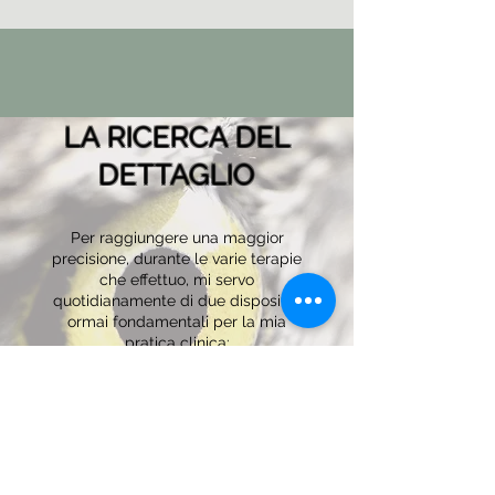
LA RICERCA DEL
DETTAGLIO
Per raggiungere una maggior
precisione, durante le varie terapie
che effettuo, mi servo
quotidianamente di due dispositivi
ormai fondamentali per la mia
pratica clinica:
gli INGRANDITORI e il
MICROSCOPIO OPERATORIO