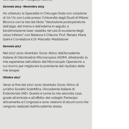
Gennaio 2013 - Novembre 2015
Ho ottenuto la Specialità in Chirurgia Orale con votazione
di 70/70 con Lode presso l'Università degli Studi di Milano
Bicocca con la tesi dal titolo "Valutazione postoperatoria
dell'algia, del trisma e dell'edema in seguito a
biostimolazione laser-assistita nei casi di avulsione degli
ottavi inferiori" con Relatore il Chia.mo Prof. Renato Maria
Gaini e Correlatore il Dr Marcello Maddalone
Gennaio 2017
Nel 2017 sono diventato Socio Attivo dell'Accademia
Italiana di Odontoiatria Microscopica (AIOM), attestando la
mia esperienza nell'utilizzo del Microscopio Operatorio a
cui ricorro per migliorare la precisione del risultato delle
mie terapie.
Ottobre 2017
Verso la fine del 2017 sono diventato Socio Attivo di
un'altra Società Scientifica, l'Accademia Italiana di
Endodonzia (AIE). Questa è come la mia seconda casa,
grazie all'amicizia e all'affetto dei colleghi. Partecipo
attivamente ai Congressi e sono relatore di alcuni corsi che
vengono realizzati dall'Accademia stessa.