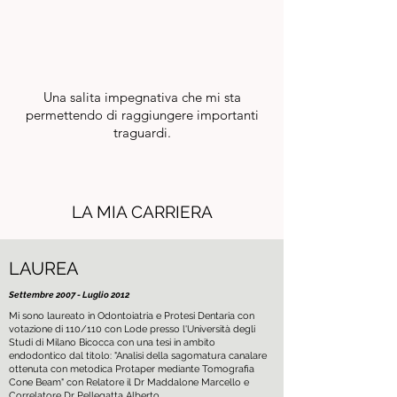
Una salita impegnativa che mi sta
permettendo di raggiungere importanti
traguardi.
LA MIA CARRIERA
LAUREA
Settembre 2007 - Luglio 2012
Mi sono laureato in Odontoiatria e Protesi Dentaria con
votazione di 110/110 con Lode presso l'Università degli
Studi di Milano Bicocca con una tesi in ambito
endodontico dal titolo: "Analisi della sagomatura canalare
ottenuta con metodica Protaper mediante Tomografia
Cone Beam" con Relatore il Dr Maddalone Marcello e
Correlatore Dr Pellegatta Alberto.